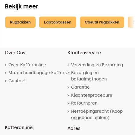
Bekijk meer
Rugzakken
Laptoptassen
Casual rugzakken
L
Over Ons
Klantenservice
Over Kofferonline
Verzending en Bezorging
Maten handbagage koffers
Bezorging en
betaalmethoden
Contact
Garantie
Klachtenprocedure
Retourneren
Herroepingsrecht (Koop
ongedaan maken)
Kofferonline
Adres