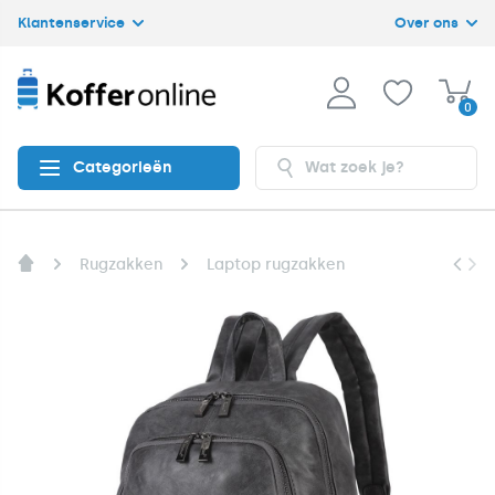
Klantenservice
Over ons
0
Categorieën
Rugzakken
Laptop rugzakken