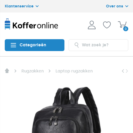
Klantenservice
Over ons
0
Categorieën
Rugzakken
Laptop rugzakken