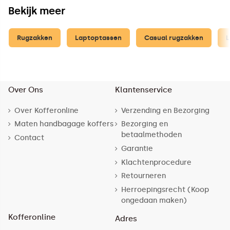
Bekijk meer
Rugzakken
Laptoptassen
Casual rugzakken
L
Over Ons
Klantenservice
Over Kofferonline
Verzending en Bezorging
Maten handbagage koffers
Bezorging en
betaalmethoden
Contact
Garantie
Klachtenprocedure
Retourneren
Herroepingsrecht (Koop
ongedaan maken)
Kofferonline
Adres