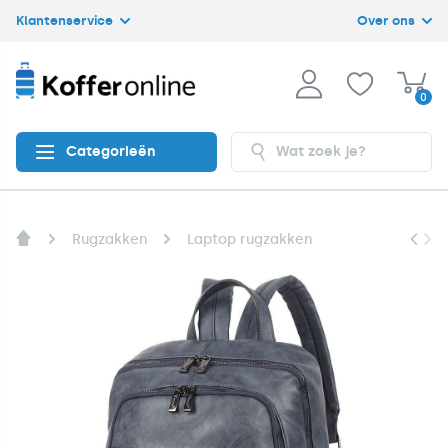
Klantenservice
Over ons
0
Categorieën
Rugzakken
Laptop rugzakken