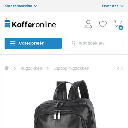
Klantenservice
Over ons
0
Categorieën
Rugzakken
Laptop rugzakken