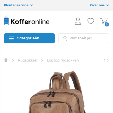
Klantenservice
Over ons
0
Categorieën
Rugzakken
Laptop rugzakken